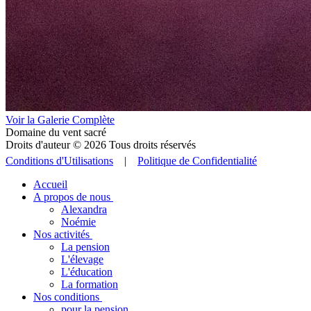
Voir la Galerie Complète
Domaine du vent sacré
Droits d'auteur © 2026 Tous droits réservés
Conditions d'Utilisations
|
Politique de Confidentialité
Accueil
A propos de nous
Alexandra
Noémie
Nos activités
La pension
L'élevage
L'éducation
La formation
Nos conditions
pour la pension