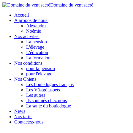
Domaine du vent sacré
Accueil
A propos de nous
Alexandra
Noémie
Nos activités
La pension
L'élevage
L'éducation
La formation
Nos conditions
pour la pension
pour l'élevage
Nos Chiens
Les bouledogues français
Les Västgötaspets
Les autres
Ils sont nés chez nous
La santé du bouledogue
News
Nos tarifs
Contactez-nous